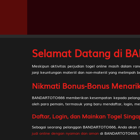
19
20
21
Selamat Datang di BA
22
Meskipun aktivitas perjudian togel online masih dalam ran
janji keuntungan materiil dan non-materiil yang melimpah b
23
Nikmati Bonus-Bonus Menari
24
BANDARTOTO666 memberikan kesempatan kepada pelanggan 
oleh para pemain, termasuk yang baru mendaftar, login, 
25
Daftar, Login, dan Mainkan Togel Sin
26
Sebagai seorang pelanggan BANDARTOTO666, Anda akan mend
judi online dengan nyaman dan aman
di BANDARTOTO666, te