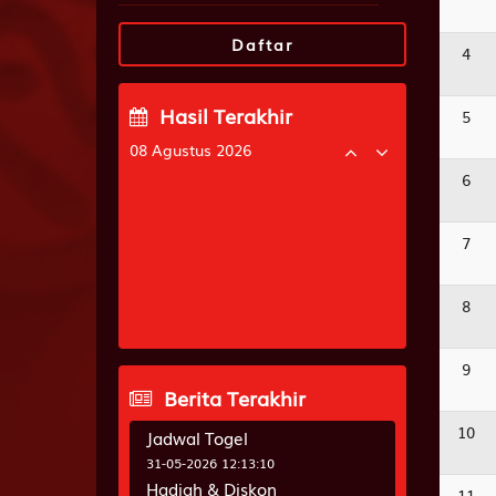
Daftar
4
Hasil Terakhir
5
08 Agustus 2026
6
L.GENTING20
2
5
3
6
King Kong 4D
2
8
9
8
7
SINGAPOREV.2
7
9
0
7
8
GEORGIANIGHT
8
0
5
5
9
Berita Terakhir
10
Jadwal Togel
31-05-2026 12:13:10
Hadiah & Diskon
11