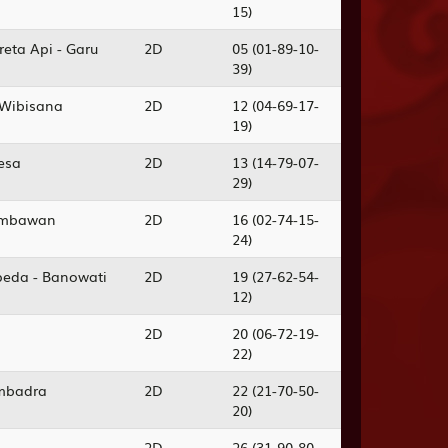
15)
eta Api - Garu
2D
05 (01-89-10-
39)
 Wibisana
2D
12 (04-69-17-
19)
kesa
2D
13 (14-79-07-
29)
Jembawan
2D
16 (02-74-15-
24)
epeda - Banowati
2D
19 (27-62-54-
12)
2D
20 (06-72-19-
22)
embadra
2D
22 (21-70-50-
20)
2D
26 (31-90-80-