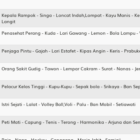
Kepala Rampok - Singa - Loncat Indah,Lompat - Kayu Manis - Ker
Langit
Penasehat Perang - Kuda - Lari Gawang - Lemon - Bola Lampu -
Penjaga Pintu - Gajah - Lari Estafet - Kipas Angin - Keris - Prabu
Orang Sakit Gudig - Tawon - Lempar Cakram - Surat - Nanas - 
Pelacur Kelas Tinggi - Kupu-Kupu - Sepak bola - Srikaya - Ban S
Istri Sejati - Lalat - Volley Ball,Voli - Palu - Ban Mobil - Setiawati
Peti Mati - Capung - Tenis - Terong - Harmonika - Arjuna dan S
Raja - Naga - Hockey - Ganggang - Mesin Jahit - Samiaji