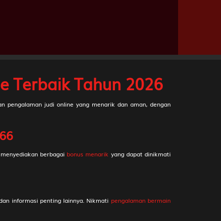
2D
39 (44-55-77-
05)
2D
41 (49-56-76-
06)
akta
2D
42 (45-97-72-
47)
e Terbaik Tahun 2026
2D
43 (40-71-41-
21)
 pengalaman judi online yang menarik dan aman, dengan
2D
44 (39-81-86-
31)
66
2D
45 (42-51-75-
01)
a menyediakan berbagai
bonus menarik
yang dapat dinikmati
ang Wenang
2D
46 (48-64-73-
14)
Untari
2D
38 (37-67-84-
an informasi penting lainnya. Nikmati
pengalaman bermain
17)