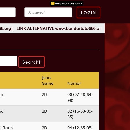
LOGIN
| LINK ALTERNATIVE www.bandartoto666.org| LINK ALTERNATI
Jenis
Jenis
Game
Game
Nomor
Nomor
na
2D
00 (97-48-64-
98)
ma
2D
02 (16-53-09-
35)
i Ratih
2D
04 (12-65-05-