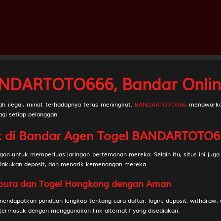
Kekasih - Kalajengking - Balap Kuda - Topi - Bemo - Narasuma
Pahlawan - Kepiting - Lompat Kuda - Lilin - Sabuk - Warsaya
Jejaka Tua - Buaya - Gerak Jalan - Catur - Dokter - Lesmana Wid
NDARTOTO666, Bandar Onlin
Janda Muda - Ikan Suro - Anggar - Mawar - Grendel - Sumbadra
ah ilegal, minat terhadapnya terus meningkat.
BANDARTOTO666
menawarkan
agi setiap pelanggan.
Berandal - Badak - Ski Air - Seruling - Sisir - Citraksa
k di Bandar Agen Togel BANDARTOTO6
Pengembara - Banteng - Terbang Layang - Kendi - Tas - Rama
untuk memperluas jaringan pertemanan mereka. Selain itu, situs ini jug
melakukan deposit, dan menarik kemenangan mereka.
Nenek Moyang - Orang Utan - Terjun Bebas - Sikat - Toko - Hy
gapura dan Togel Hongkong dengan Aman
Putri Raja - Cendrawasih - Balap Sepeda Motor - Engsel - Drum - 
apatkan panduan lengkap tentang cara daftar, login, deposit, withdraw, d
rmasuk dengan menggunakan link alternatif yang disediakan.