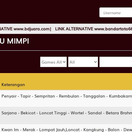
E www.bdjuara.com| LINK ALTERNATIVE www.bandartoto666.org
U
MIMPI
Keterangan
Keterangan
Penyair - Tapir - Sempritan - Rembulan - Tanggalan - Kumbakar
Sarjana - Bekicot - Loncat Tinggi - Wortel - Sandal - Betara Brah
Kwan Im - Merak - Lompat Jauh,Loncat - Kangkung - Balon - Dew